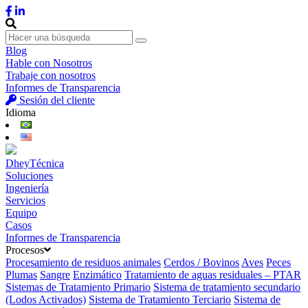
Blog
Hable con Nosotros
Trabaje con nosotros
Informes de Transparencia
Sesión del cliente
Idioma
DheyTécnica
Soluciones
Ingeniería
Servicios
Equipo
Casos
Informes de Transparencia
Procesos
Procesamiento de residuos animales
Cerdos / Bovinos
Aves
Peces
Plumas
Sangre
Enzimático
Tratamiento de aguas residuales – PTAR
Sistemas de Tratamiento Primario
Sistema de tratamiento secundario
(Lodos Activados)
Sistema de Tratamiento Terciario
Sistema de