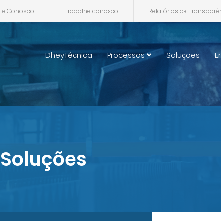
ale Conosco
Trabalhe conosco
Relatórios de Transparê
DheyTécnica
Processos
Soluções
E
Soluções