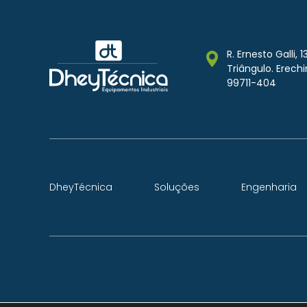
R. Ernesto Galli, 1
Triângulo. Erech
99711-404
DheyTécnica
Soluções
Engenharia