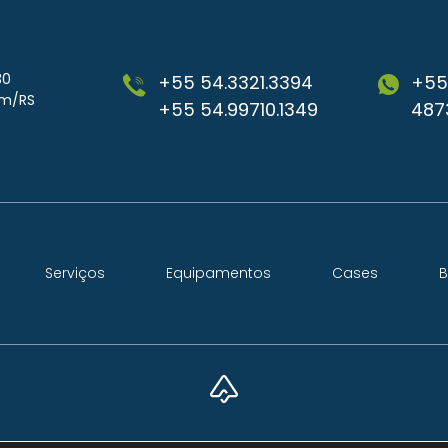
30
+55 54.3321.3394
+55
im/RS
+55 54.99710.1349
487
Serviços
Equipamentos
Cases
B