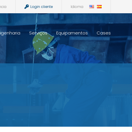
ncia
Login cliente
Idioma
ngenharia
Serviços
Equipamentos
Cases