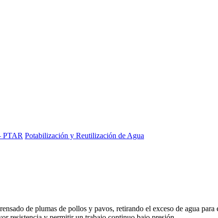
 – PTAR
Potabilización y Reutilización de Agua
rensado de plumas de pollos y pavos, retirando el exceso de agua para e
r resistencia y permitir un trabajo continuo bajo presión.