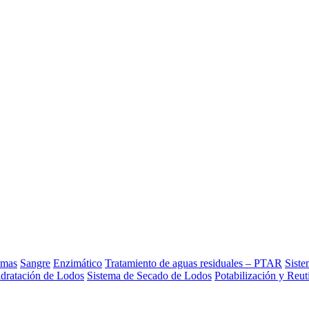
umas
Sangre
Enzimático
Tratamiento de aguas residuales – PTAR
Siste
idratación de Lodos
Sistema de Secado de Lodos
Potabilización y Reut