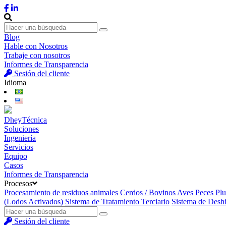
Blog
Hable con Nosotros
Trabaje con nosotros
Informes de Transparencia
Sesión del cliente
Idioma
DheyTécnica
Soluciones
Ingeniería
Servicios
Equipo
Casos
Informes de Transparencia
Procesos
Procesamiento de residuos animales
Cerdos / Bovinos
Aves
Peces
Pl
(Lodos Activados)
Sistema de Tratamiento Terciario
Sistema de Desh
Sesión del cliente