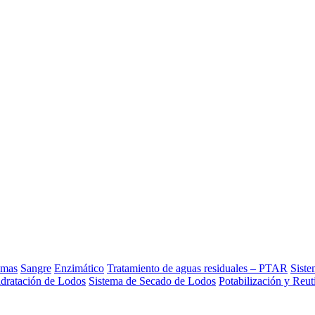
umas
Sangre
Enzimático
Tratamiento de aguas residuales – PTAR
Siste
idratación de Lodos
Sistema de Secado de Lodos
Potabilización y Reut