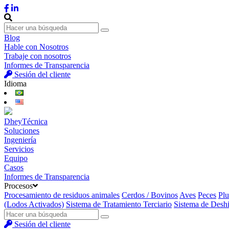
Blog
Hable con Nosotros
Trabaje con nosotros
Informes de Transparencia
Sesión del cliente
Idioma
DheyTécnica
Soluciones
Ingeniería
Servicios
Equipo
Casos
Informes de Transparencia
Procesos
Procesamiento de residuos animales
Cerdos / Bovinos
Aves
Peces
Pl
(Lodos Activados)
Sistema de Tratamiento Terciario
Sistema de Desh
Sesión del cliente