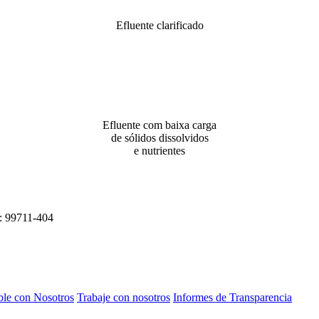
Efluente clarificado
Efluente com baixa carga
de sólidos dissolvidos
e nutrientes
P: 99711-404
le con Nosotros
Trabaje con nosotros
Informes de Transparencia