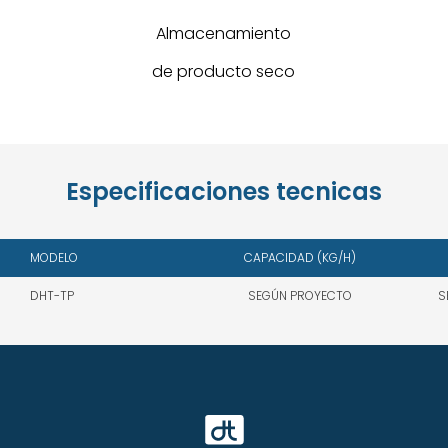
Almacenamiento
de producto seco
Especificaciones tecnicas
MODELO
CAPACIDAD (KG/H)
DHT-TP
SEGÚN PROYECTO
S