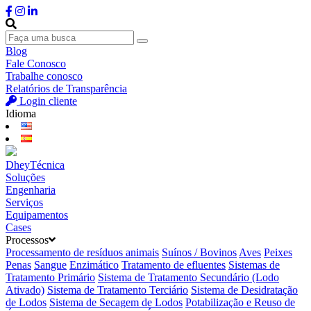
Blog
Fale Conosco
Trabalhe conosco
Relatórios de Transparência
Login cliente
Idioma
DheyTécnica
Soluções
Engenharia
Serviços
Equipamentos
Cases
Processos
Processamento de resíduos animais
Suínos / Bovinos
Aves
Peixes
Penas
Sangue
Enzimático
Tratamento de efluentes
Sistemas de
Tratamento Primário
Sistema de Tratamento Secundário (Lodo
Ativado)
Sistema de Tratamento Terciário
Sistema de Desidratação
de Lodos
Sistema de Secagem de Lodos
Potabilização e Reuso de