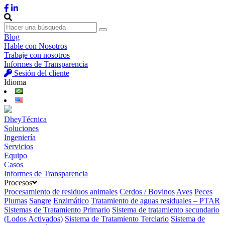
Blog
Hable con Nosotros
Trabaje con nosotros
Informes de Transparencia
Sesión del cliente
Idioma
DheyTécnica
Soluciones
Ingeniería
Servicios
Equipo
Casos
Informes de Transparencia
Procesos
Procesamiento de residuos animales
Cerdos / Bovinos
Aves
Peces
Plumas
Sangre
Enzimático
Tratamiento de aguas residuales – PTAR
Sistemas de Tratamiento Primario
Sistema de tratamiento secundario
(Lodos Activados)
Sistema de Tratamiento Terciario
Sistema de