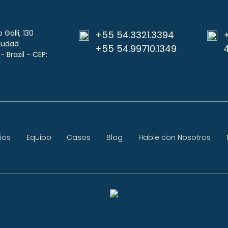
 Galli, 130
+55 54.3321.3394
ciudad
+55 54.99710.1349
 Brazil - CEP:
ios
Equipo
Casos
Blog
Hable con Nosotros