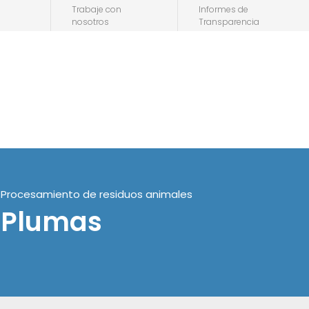
Trabaje con
Informes de
nosotros
Transparencia
ca
Procesos
Soluciones
Ingeniería
Servicios
Procesamiento de residuos animales
Plumas