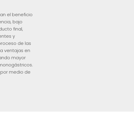
n el beneficio
ncia, bajo
ucto final,
entes y
proceso de las
ta ventajas en
itando mayor
 monogástricos.
 por medio de