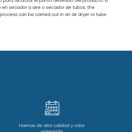
o para alcanzar el punto deseado del producto. El
 en secador a aire o secador de tubos. the
 process can be carried out in an air dryer or tube
Harinas de alta calidad y valor
agregado