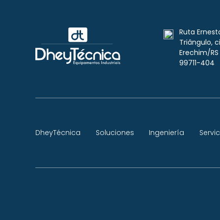
Ruta Ernesto
Triângulo, 
Erechim/RS -
99711-404
DheyTécnica
Soluciones
Ingeniería
Servic